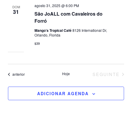
agosto 31, 2025 @ 6:00 PM
DOM
31
São JoALL com Cavaleiros do
Forró
Mango’s Tropical Café
8126 International Dr,
Orlando, Florida
$39
EVENTOS
Hoje
SEGUINTE
Eventos
anterior
ADICIONAR AGENDA