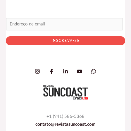
E
m
a
INSCREVA-SE
i
l
*
+1 (941) 586-5368
contato@revistasuncoast.com