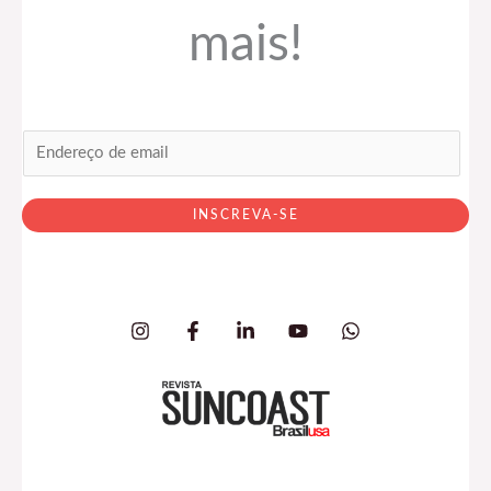
mais!
E
m
a
INSCREVA-SE
i
l
*