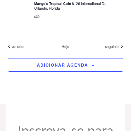
Mango’s Tropical Café
8126 International Dr,
Orlando, Florida
$39
Eventos
Eventos
anterior
Hoje
seguinte
ADICIONAR AGENDA