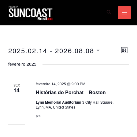
Ir
Pesquisar
para
o
conteúdo
2025.02.14
 - 
2026.08.08
Eventos
Navegaç
Naveg
LISTA
de
do
Selecione
fevereiro 2025
visuais
visual
a
Event
data.
fevereiro 14, 2025 @ 9:00 PM
SEX
14
Histórias do Porchat – Boston
Lynn Memorial Auditorium
3 City Hall Square,
Lynn, MA, United States
$39