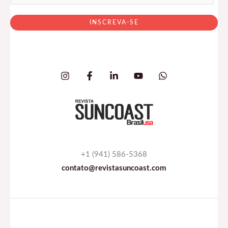
m
a
INSCREVA-SE
i
l
*
+1 (941) 586-5368
contato@revistasuncoast.com