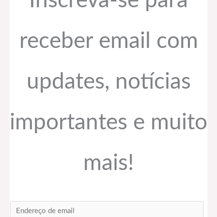
Inscreva-se para
receber email com
updates, notícias
importantes e muito
mais!
E